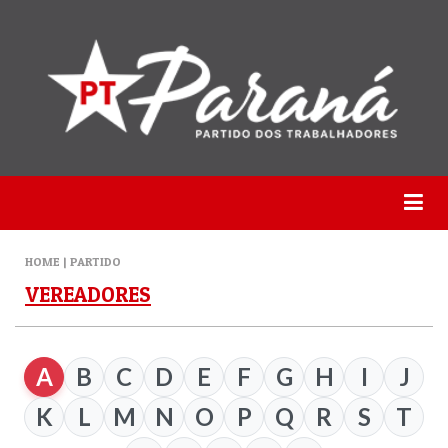
HOME | PARTIDO
VEREADORES
A
B
C
D
E
F
G
H
I
J
K
L
M
N
O
P
Q
R
S
T